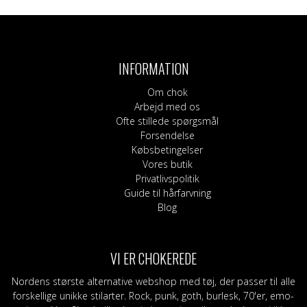
vare
har
flere
varianter.
INFORMATION
Mulighederne
kan
Om chok
vælges
Arbejd med os
på
Ofte stillede spørgsmål
varesiden
Forsendelse
Købsbetingelser
Vores butik
Privatlivspolitik
Guide til hårfarvning
Blog
VI ER CHOKEREDE
Nordens største alternative webshop med tøj, der passer til alle
forskellige unikke stilarter. Rock, punk, goth, burlesk, 70'er, emo-