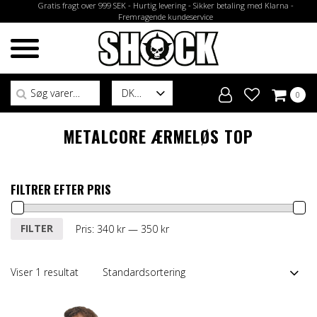
Gratis fragt over 999 SEK - Hurtig levering - Sikker betaling med Klarna -
Fremragende kundeservice
Søg efter:
DK
0
METALCORE ÆRMELØS TOP
FILTRER EFTER PRIS
Mindste
Højeste
FILTER
Pris:
340 kr
—
350 kr
pris
pris
Viser 1 resultat