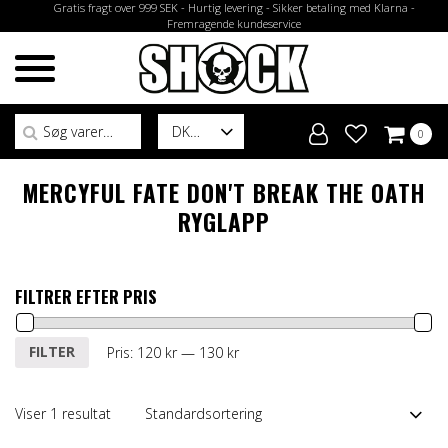
Gratis fragt over 999 SEK - Hurtig levering - Sikker betaling med Klarna -
Fremragende kundeservice
Søg efter:
DK
0
MERCYFUL FATE DON'T BREAK THE OATH
RYGLAPP
FILTRER EFTER PRIS
Mindste
Højeste
FILTER
Pris:
120 kr
—
130 kr
pris
pris
Viser 1 resultat