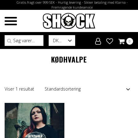
Gratis fragt over 999 SEK - Hurtig levering - Sikker betaling med Klarna -
Fremragende kundeservice
Søg efter:
DK
0
KØDHVALPE
Viser 1 resultat