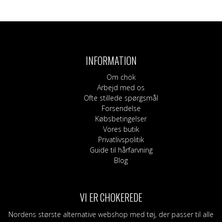
Dette
vare
har
flere
varianter.
INFORMATION
Mulighederne
kan
Om chok
vælges
Arbejd med os
på
Ofte stillede spørgsmål
varesiden
Forsendelse
Købsbetingelser
Vores butik
Privatlivspolitik
Guide til hårfarvning
Blog
VI ER CHOKEREDE
Nordens største alternative webshop med tøj, der passer til alle