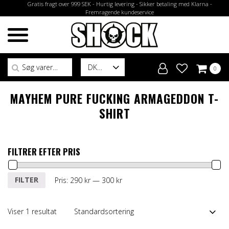
Gratis fragt over 999 SEK - Hurtig levering - Sikker betaling med Klarna -
Fremragende kundeservice
Søg efter:
DK
0
MAYHEM PURE FUCKING ARMAGEDDON T-
SHIRT
FILTRER EFTER PRIS
Mindste
Højeste
FILTER
Pris:
290 kr
—
300 kr
pris
pris
Viser 1 resultat