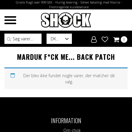
Gratis fragt over 999 SEK - Hurtig levering - Sikker betaling med Klarna -
Fremragende kundeservice
Søg efter:
DK
0
MARDUK F*CK ME... BACK PATCH
Der blev ikke fundet nogle varer, der matcher dit
valg.
INFORMATION
Om chok