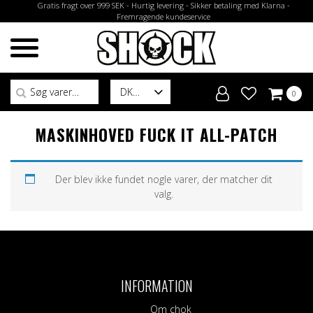
Gratis fragt over 999 SEK - Hurtig levering - Sikker betaling med Klarna -
Fremragende kundeservice
Søg efter:
DK
0
MASKINHOVED FUCK IT ALL-PATCH
Der blev ikke fundet nogle varer, der matcher dit
valg.
INFORMATION
Om chok