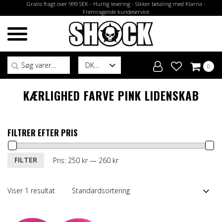
Gratis fragt over 999 SEK - Hurtig levering - Sikker betaling med Klarna -
Fremragende kundeservice
Søg efter:
DK
0
KÆRLIGHED FARVE PINK LIDENSKAB
FILTRER EFTER PRIS
Mindste
Højeste
FILTER
Pris:
250 kr
—
260 kr
pris
pris
Viser 1 resultat