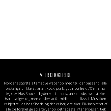
VI ER CHOKEREDE
Nordens største alternative webshop med tøj, der passer til alle
forskellige unikke stilarter. Rock, punk, goth, burlesk, 70'er, emo-
tøj osv. Hos Shock tilbyder vi alternativ, unik mode, hvor vi ikke
bare sælger tøj, men ønsker at formidle en hel livsstil. Musikken
er hjertet i os hos Shock, og det er her, det sker. Bliv inspireret af
alle de forskellige stilarter, shop det fedeste interiørdesign, tjek