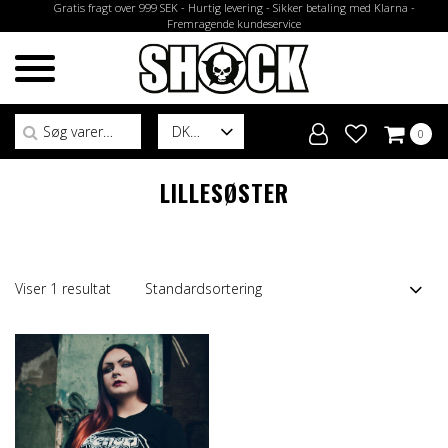
Gratis fragt over 999 SEK - Hurtig levering - Sikker betaling med Klarna -
Fremragende kundeservice
Søg efter:
DK
0
LILLESØSTER
Viser 1 resultat