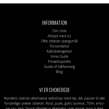
INFORMATION
Om chok
Arbejd med os
Ofte stillede spørgsmål
Forsendelse
Købsbetingelser
Vores butik
Privatlivspolitik
Guide til hårfarvning
Blog
VI ER CHOKEREDE
Nordens største alternative webshop med tøj, der passer til alle
forskellige unikke stilarter. Rock, punk, goth, burlesk, 70'er, emo-
tøj osv. Hos Shock tilbyder vi alternativ, unik mode, hvor vi ikke