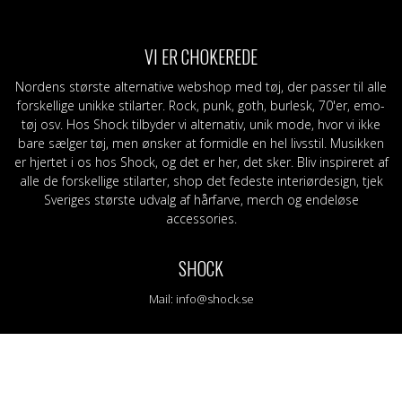
eggings
Sjaler
Stofmærker / -mærker
Grøn
S-Z
Bælte og sele
Slips
Lilla
Ban
am
Læder/vegansk armbånd
Bælte
Orange
Topp
VI ER CHOKEREDE
g
Nitter
Læder/vegansk armbånd
RØD
Mer
Tasker og tegnebøger
Nitter
Sort
Nordens største alternative webshop med tøj, der passer til alle
Stofmærker / -mærker
Nåle
Gul
forskellige unikke stilarter. Rock, punk, goth, burlesk, 70'er, emo-
Nåle
tøj osv. Hos Shock tilbyder vi alternativ, unik mode, hvor vi ikke
bare sælger tøj, men ønsker at formidle en hel livsstil. Musikken
er hjertet i os hos Shock, og det er her, det sker. Bliv inspireret af
alle de forskellige stilarter, shop det fedeste interiørdesign, tjek
Sveriges største udvalg af hårfarve, merch og endeløse
accessories.
SHOCK
Mail:
info@shock.se