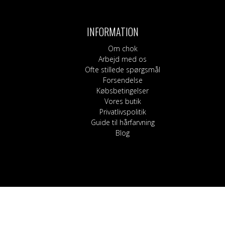
Bukser, shorts og l
Kilter
Blege
Nederdele
Sokker
Hårpleje
Korsetter
Shampoo og bals
INFORMATION
Strømpebukser
Guide til hårfarvnin
Om chok
Arbejd med os
Ofte stillede spørgsmål
Forsendelse
Købsbetingelser
Vores butik
Privatlivspolitik
Guide til hårfarvning
Blog