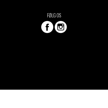
d Merch Piger
e/T-shirts
FØLG OS
ch-hættetrøjer