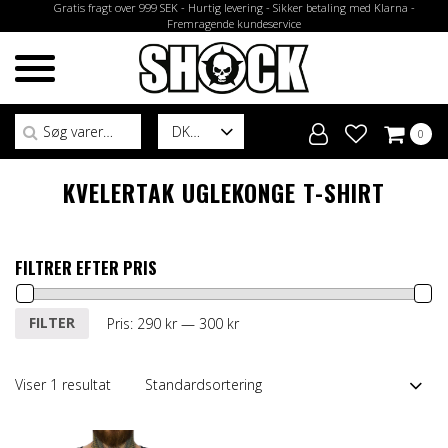
Gratis fragt over 999 SEK - Hurtig levering - Sikker betaling med Klarna -
Fremragende kundeservice
Søg efter:
DK
0
KVELERTAK UGLEKONGE T-SHIRT
FILTRER EFTER PRIS
Mindste
Højeste
FILTER
Pris:
290 kr
—
300 kr
pris
pris
Viser 1 resultat