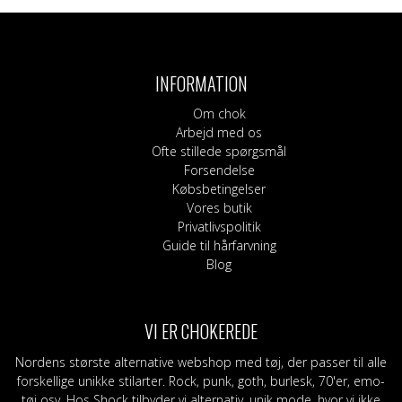
vare
har
flere
varianter.
INFORMATION
Mulighederne
kan
Om chok
vælges
Arbejd med os
på
Ofte stillede spørgsmål
varesiden
Forsendelse
Købsbetingelser
Vores butik
Privatlivspolitik
Guide til hårfarvning
Blog
VI ER CHOKEREDE
Nordens største alternative webshop med tøj, der passer til alle
forskellige unikke stilarter. Rock, punk, goth, burlesk, 70'er, emo-
tøj osv. Hos Shock tilbyder vi alternativ, unik mode, hvor vi ikke