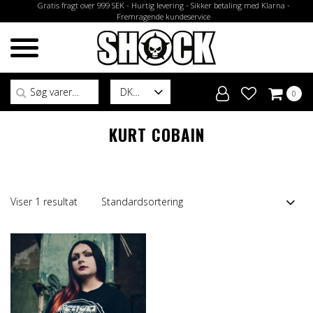
Gratis fragt over 999 SEK - Hurtig levering - Sikker betaling med Klarna -
Fremragende kundeservice
Søg efter:
DK
0
KURT COBAIN
Viser 1 resultat