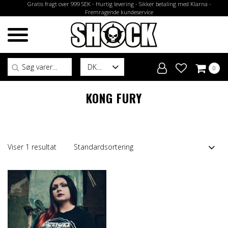
Gratis fragt over 999 SEK - Hurtig levering - Sikker betaling med Klarna -
Fremragende kundeservice
Søg efter:
DK
0
KONG FURY
Viser 1 resultat