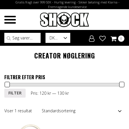
Gratis fragt over 999 SEK - Hurtig levering - Sikker betaling med Klarna -
Fremragende kundeservice
Søg efter:
DK
0
CREATOR NØGLERING
FILTRER EFTER PRIS
Mindste
Højeste
FILTER
Pris:
120 kr
—
130 kr
pris
pris
Viser 1 resultat