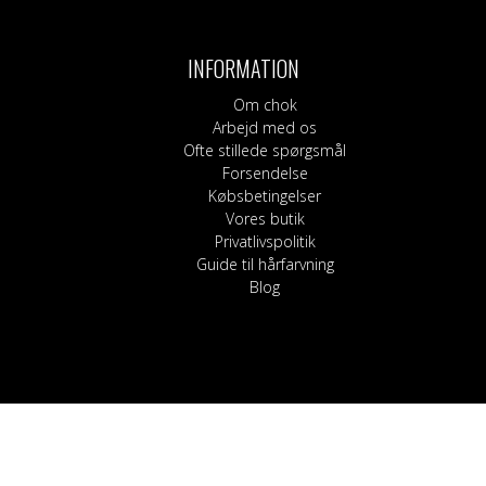
Bukser, shorts og l
Kilter
Blege
Nederdele
Sokker
Hårpleje
Korsetter
Shampoo og bals
INFORMATION
Strømpebukser
Guide til hårfarvnin
Om chok
Arbejd med os
Ofte stillede spørgsmål
Forsendelse
Købsbetingelser
Vores butik
Privatlivspolitik
Guide til hårfarvning
Blog