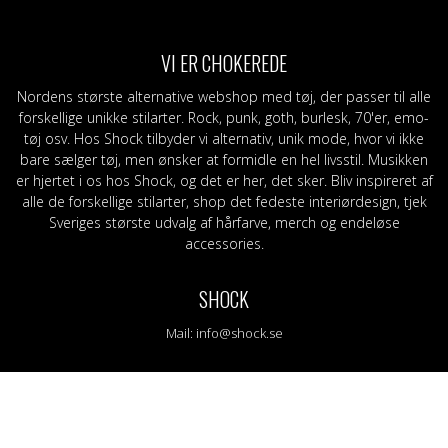
eggings
Sjaler
Stofmærker / -mærker
Grøn
S-Z
Bælte og sele
Slips
Lilla
Ban
am
Læder/vegansk armbånd
Bælte
Orange
Topp
VI ER CHOKEREDE
g
Nitter
Læder/vegansk armbånd
RØD
Mer
Tasker og tegnebøger
Nitter
Sort
Nordens største alternative webshop med tøj, der passer til alle
Stofmærker / -mærker
Nåle
Gul
forskellige unikke stilarter. Rock, punk, goth, burlesk, 70'er, emo-
Nåle
tøj osv. Hos Shock tilbyder vi alternativ, unik mode, hvor vi ikke
bare sælger tøj, men ønsker at formidle en hel livsstil. Musikken
er hjertet i os hos Shock, og det er her, det sker. Bliv inspireret af
alle de forskellige stilarter, shop det fedeste interiørdesign, tjek
Sveriges største udvalg af hårfarve, merch og endeløse
accessories.
SHOCK
Mail:
info@shock.se