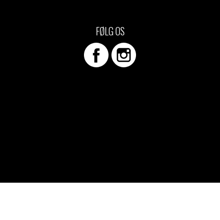
d Merch Piger
e/T-shirts
FØLG OS
ch-hættetrøjer