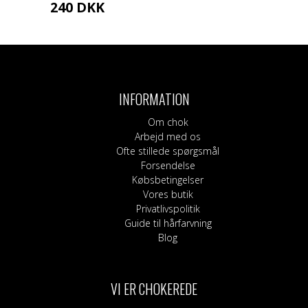
240
DKK
Dette
vare
har
flere
varianter.
INFORMATION
Mulighederne
kan
Om chok
vælges
Arbejd med os
på
Ofte stillede spørgsmål
varesiden
Forsendelse
Købsbetingelser
Vores butik
Privatlivspolitik
Guide til hårfarvning
Blog
VI ER CHOKEREDE