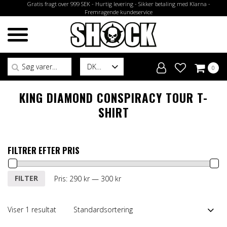
Gratis fragt over 999 SEK - Hurtig levering - Sikker betaling med Klarna -
Fremragende kundeservice
Søg efter:
DK
0
KING DIAMOND CONSPIRACY TOUR T-
SHIRT
FILTRER EFTER PRIS
Mindste
Højeste
FILTER
Pris:
290 kr
—
300 kr
pris
pris
Viser 1 resultat