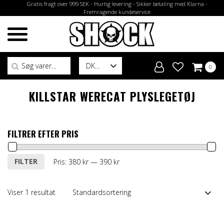
Gratis fragt over 999 SEK - Hurtig levering - Sikker betaling med Klarna -
Fremragende kundeservice
Søg efter:
DK
0
KILLSTAR WERECAT PLYSLEGETØJ
FILTRER EFTER PRIS
Mindste
Højeste
FILTER
Pris:
380 kr
—
390 kr
pris
pris
Viser 1 resultat