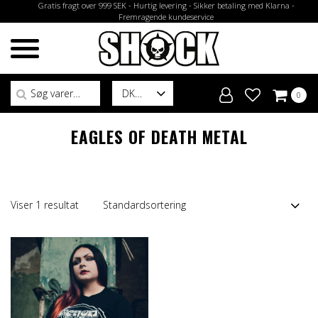
Gratis fragt over 999 SEK - Hurtig levering - Sikker betaling med Klarna -
Fremragende kundeservice
Søg efter:
DK
0
EAGLES OF DEATH METAL
Viser 1 resultat