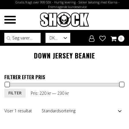
Gratis fragt over 999 SEK - Hurtig levering - Sikker betaling med Klarna -
Fremragende kundeservice
Søg efter:
DK
0
DOWN JERSEY BEANIE
FILTRER EFTER PRIS
Mindste
Højeste
FILTER
Pris:
220 kr
—
230 kr
pris
pris
Viser 1 resultat