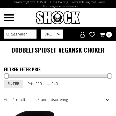
Gratis fragt over 999 SEK - Hurtig levering - Sikker betaling med Klarna -
Fremragende kundeservice
Søg efter:
DK
0
DOBBELTSPIDSET VEGANSK CHOKER
FILTRER EFTER PRIS
Mindste
Højeste
FILTER
Pris:
330 kr
—
340 kr
pris
pris
Viser 1 resultat