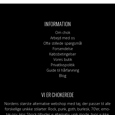
INFORMATION
Om chok
Arbejd med os
Ofte stillede spørgsmål
Forsendelse
Købsbetingelser
Vores butik
Privatlivspolitik
Guide til hårfarvning
Blog
VI ER CHOKEREDE
Nordens største alternative webshop med tøj, der passer til alle
forskellige unikke stilarter. Rock, punk, goth, burlesk, 70'er, emo-
tøj osv. Hos Shock tilbyder vi alternativ, unik mode, hvor vi ikke