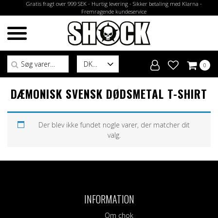
Gratis fragt over 999 SEK - Hurtig levering - Sikker betaling med Klarna -
Fremragende kundeservice
Søg efter:
DK
0
DÆMONISK SVENSK DØDSMETAL T-SHIRT
Der blev ikke fundet nogle varer, der matcher dit
valg.
INFORMATION
Om chok