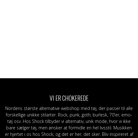
VI ER CHOKEREDE
Nordens største alternative webshop med tøj, der passer til alle
forskellige unikke stilarter. Rock, punk, goth, burlesk, 70'er, emo-
tøj osv. Hos Shock tilbyder vi alternativ, unik mode, hvor vi ikke
bare sælger tøj, men ønsker at formidle en hel livsstil. Musikken
er hjertet i os hos Shock, og det er her, det sker. Bliv inspireret af