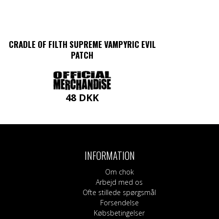
CRADLE OF FILTH SUPREME VAMPYRIC EVIL
PATCH
48
DKK
INFORMATION
Om chok
Arbejd med os
Ofte stillede spørgsmål
Forsendelse
Købsbetingelser