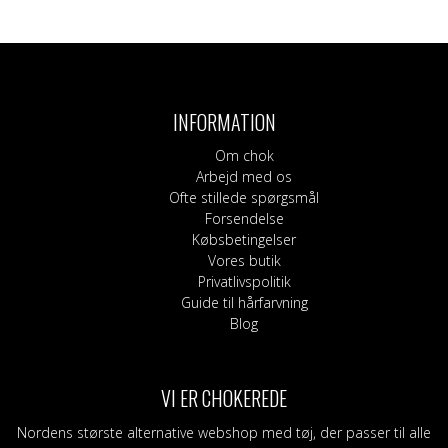
Dette
Dette
vare
vare
har
har
flere
flere
varianter.
varianter.
INFORMATION
Mulighederne
Mulighederne
kan
kan
Om chok
vælges
vælges
Arbejd med os
på
på
Ofte stillede spørgsmål
varesiden
varesiden
Forsendelse
Købsbetingelser
Vores butik
Privatlivspolitik
Guide til hårfarvning
Blog
VI ER CHOKEREDE
Nordens største alternative webshop med tøj, der passer til alle