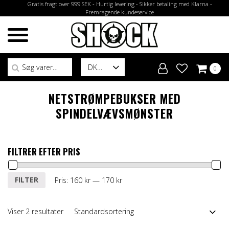
Gratis fragt over 999 SEK - Hurtig levering - Sikker betaling med Klarna -
Fremragende kundeservice
Søg efter:
DK
0
NETSTRØMPEBUKSER MED
SPINDELVÆVSMØNSTER
FILTRER EFTER PRIS
Mindste
Højeste
FILTER
Pris:
160 kr
—
170 kr
pris
pris
Viser 2 resultater