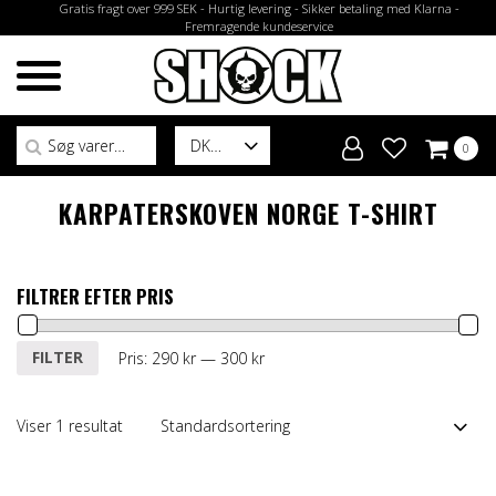
Gratis fragt over 999 SEK - Hurtig levering - Sikker betaling med Klarna -
Fremragende kundeservice
Søg efter:
DK
0
KARPATERSKOVEN NORGE T-SHIRT
FILTRER EFTER PRIS
Mindste
Højeste
FILTER
Pris:
290 kr
—
300 kr
pris
pris
Viser 1 resultat