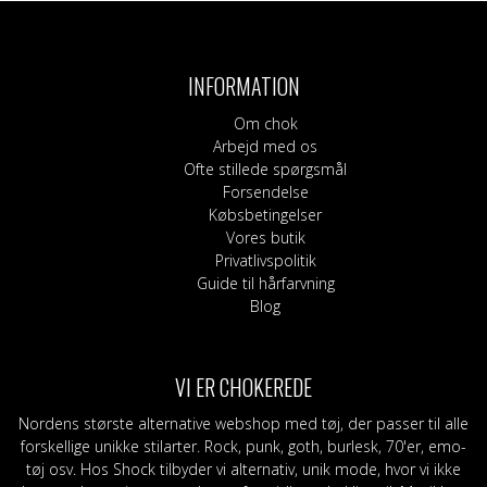
har
flere
varianter.
INFORMATION
Mulighederne
kan
Om chok
vælges
Arbejd med os
på
Ofte stillede spørgsmål
varesiden
Forsendelse
Købsbetingelser
Vores butik
Privatlivspolitik
Guide til hårfarvning
Blog
VI ER CHOKEREDE
Nordens største alternative webshop med tøj, der passer til alle
forskellige unikke stilarter. Rock, punk, goth, burlesk, 70'er, emo-
tøj osv. Hos Shock tilbyder vi alternativ, unik mode, hvor vi ikke