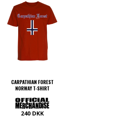
CARPATHIAN FOREST
NORWAY T-SHIRT
240
DKK
Dette
vare