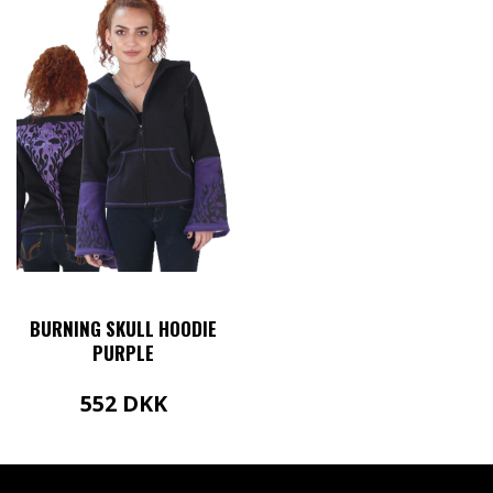
BURNING SKULL HOODIE
PURPLE
552
DKK
Dette
vare
har