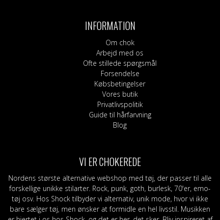
flere
varianter.
INFORMATION
Mulighederne
kan
Om chok
vælges
Arbejd med os
på
Ofte stillede spørgsmål
varesiden
Forsendelse
Købsbetingelser
Vores butik
Privatlivspolitik
Guide til hårfarvning
Blog
VI ER CHOKEREDE
Nordens største alternative webshop med tøj, der passer til alle
forskellige unikke stilarter. Rock, punk, goth, burlesk, 70'er, emo-
tøj osv. Hos Shock tilbyder vi alternativ, unik mode, hvor vi ikke
bare sælger tøj, men ønsker at formidle en hel livsstil. Musikken
er hjertet i os hos Shock, og det er her, det sker. Bliv inspireret af