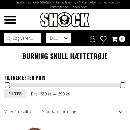
Gratis fragt over 999 SEK - Hurtig levering - Sikker betaling med Klarna -
Fremragende kundeservice
Søg efter:
DK
0
BURNING SKULL HÆTTETRØJE
FILTRER EFTER PRIS
Mindste
Højeste
FILTER
Pris:
680 kr
—
690 kr
pris
pris
Viser 1 resultat