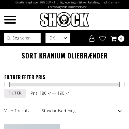
Gratis fragt over 999 SEK - Hurtig levering - Sikker betaling med Klarna -
Fremragende kundeservice
Søg efter:
DK
0
SORT KRANIUM OLIEBRÆNDER
FILTRER EFTER PRIS
Mindste
Højeste
FILTER
Pris:
180 kr
—
190 kr
pris
pris
Viser 1 resultat