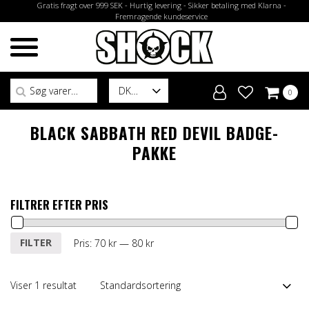
Gratis fragt over 999 SEK - Hurtig levering - Sikker betaling med Klarna -
Fremragende kundeservice
Søg efter:
DK
0
BLACK SABBATH RED DEVIL BADGE-
PAKKE
FILTRER EFTER PRIS
Mindste
Højeste
FILTER
Pris:
70 kr
—
80 kr
pris
pris
Viser 1 resultat