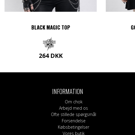
BLACK MAGIC TOP
G
264
DKK
Dette
vare
har
flere
varianter.
INFORMATION
Mulighederne
kan
Om chok
vælges
Arbejd med os
på
Ofte stillede spørgsmål
varesiden
Forsendelse
Købsbetingelser
Vores butik