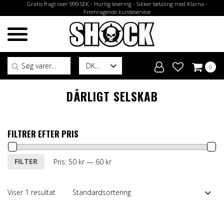
Gratis fragt over 999 SEK - Hurtig levering - Sikker betaling med Klarna -
Fremragende kundeservice
Søg efter:
DK
0
DÅRLIGT SELSKAB
FILTRER EFTER PRIS
Mindste
Højeste
FILTER
Pris:
50 kr
—
60 kr
pris
pris
Viser 1 resultat