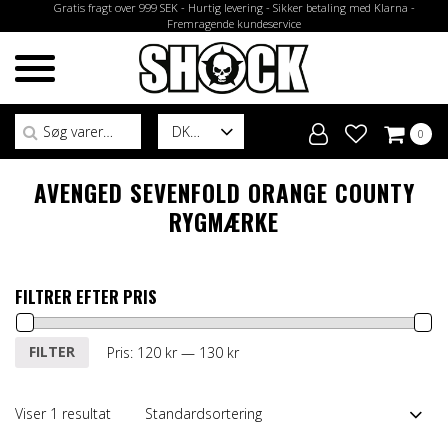
Gratis fragt over 999 SEK - Hurtig levering - Sikker betaling med Klarna -
Fremragende kundeservice
Søg efter:
DK
0
AVENGED SEVENFOLD ORANGE COUNTY
RYGMÆRKE
FILTRER EFTER PRIS
Mindste
Højeste
FILTER
Pris:
120 kr
—
130 kr
pris
pris
Viser 1 resultat