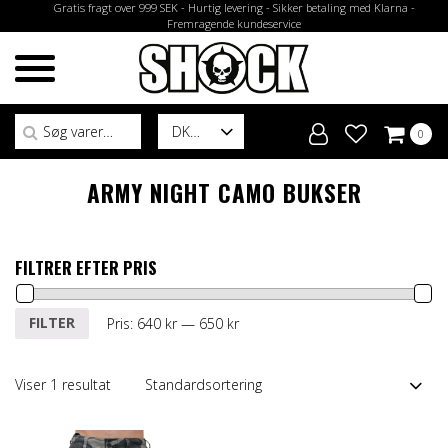
Gratis fragt over 999 SEK - Hurtig levering - Sikker betaling med Klarna -
Fremragende kundeservice
Søg efter:
DK
0
ARMY NIGHT CAMO BUKSER
FILTRER EFTER PRIS
Mindste
Højeste
FILTER
Pris:
640 kr
—
650 kr
pris
pris
Viser 1 resultat