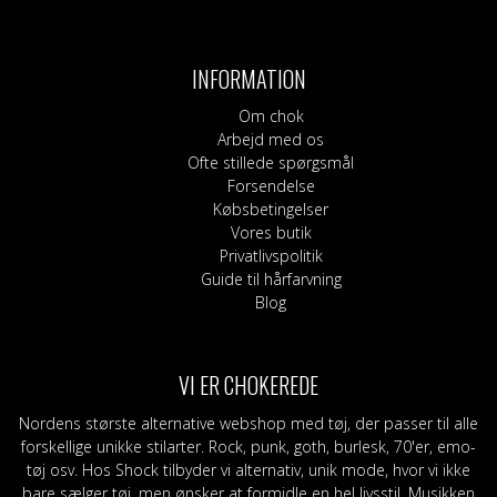
har
flere
varianter.
INFORMATION
Mulighederne
kan
Om chok
vælges
Arbejd med os
på
Ofte stillede spørgsmål
varesiden
Forsendelse
Købsbetingelser
Vores butik
Privatlivspolitik
Guide til hårfarvning
Blog
VI ER CHOKEREDE
Nordens største alternative webshop med tøj, der passer til alle
forskellige unikke stilarter. Rock, punk, goth, burlesk, 70'er, emo-
tøj osv. Hos Shock tilbyder vi alternativ, unik mode, hvor vi ikke
bare sælger tøj, men ønsker at formidle en hel livsstil. Musikken