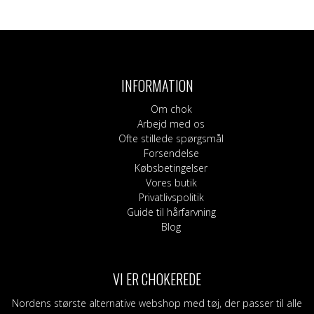
oprindelige
aktuelle
vare
pris
pris
har
var:
er:
flere
320 DKK.
160 DKK.
varianter.
Mulighederne
kan
INFORMATION
vælges
på
Om chok
varesiden
Arbejd med os
Ofte stillede spørgsmål
Forsendelse
Købsbetingelser
Vores butik
Privatlivspolitik
Guide til hårfarvning
Blog
VI ER CHOKEREDE
Nordens største alternative webshop med tøj, der passer til alle