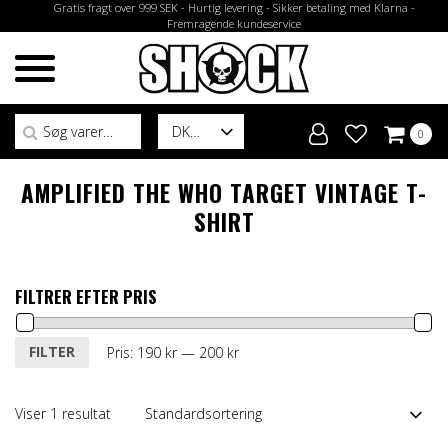
Gratis fragt over 999 SEK - Hurtig levering - Sikker betaling med Klarna -
Fremragende kundeservice
Søg efter:
DK
0
AMPLIFIED THE WHO TARGET VINTAGE T-
SHIRT
FILTRER EFTER PRIS
Mindste
Højeste
FILTER
Pris:
190 kr
—
200 kr
pris
pris
Viser 1 resultat