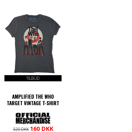
TILBUD
AMPLIFIED THE WHO
TARGET VINTAGE T-SHIRT
Den
Den
Dette
160
DKK
320
DKK