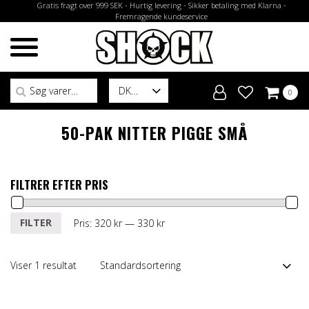
Gratis fragt over 999 SEK - Hurtig levering - Sikker betaling med Klarna -
Fremragende kundeservice
Søg efter:
DK
0
50-PAK NITTER PIGGE SMÅ
FILTRER EFTER PRIS
Mindste
Højeste
FILTER
Pris:
320 kr
—
330 kr
pris
pris
Viser 1 resultat