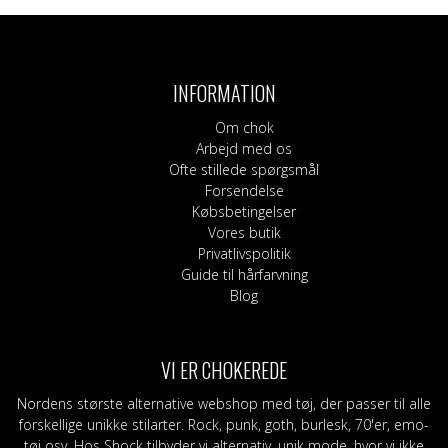
INFORMATION
Om chok
Arbejd med os
Ofte stillede spørgsmål
Forsendelse
Købsbetingelser
Vores butik
Privatlivspolitik
Guide til hårfarvning
Blog
VI ER CHOKEREDE
Nordens største alternative webshop med tøj, der passer til alle
forskellige unikke stilarter. Rock, punk, goth, burlesk, 70'er, emo-
tøj osv. Hos Shock tilbyder vi alternativ, unik mode, hvor vi ikke