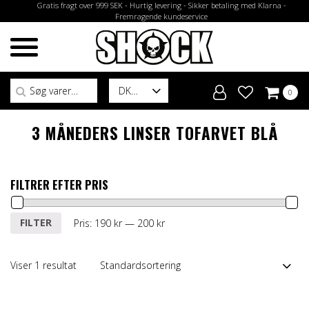
Gratis fragt over 999 SEK - Hurtig levering - Sikker betaling med Klarna -
Fremragende kundeservice
Søg efter:
DK
0
3 MÅNEDERS LINSER TOFARVET BLÅ
FILTRER EFTER PRIS
Mindste
Højeste
FILTER
Pris:
190 kr
—
200 kr
pris
pris
Viser 1 resultat