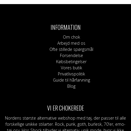
INFORMATION
Om chok
Arbejd med os
Ofte stillede spørgsmål
Forsendelse
Købsbetingelser
Vores butik
Privatlivspolitik
Guide til hårfarvning
Blog
VI ER CHOKEREDE
Nordens største alternative webshop med tøj, der passer til alle
forskellige unikke stilarter. Rock, punk, goth, burlesk, 70'er, emo-
tøj osv. Hos Shock tilbyder vi alternativ, unik mode, hvor vi ikke