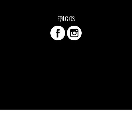
d Merch Piger
e/T-shirts
FØLG OS
ch-hættetrøjer