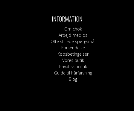
Bukser, shorts og l
Kilter
Blege
Nederdele
Sokker
Hårpleje
Korsetter
Shampoo og bals
INFORMATION
Strømpebukser
Guide til hårfarvnin
Om chok
Arbejd med os
Ofte stillede spørgsmål
Forsendelse
Købsbetingelser
Vores butik
Privatlivspolitik
Guide til hårfarvning
Blog