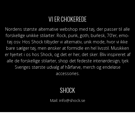
eggings
Sjaler
Stofmærker / -mærker
Grøn
S-Z
Bælte og sele
Slips
Lilla
Ban
am
Læder/vegansk armbånd
Bælte
Orange
Topp
VI ER CHOKEREDE
g
Nitter
Læder/vegansk armbånd
RØD
Mer
Tasker og tegnebøger
Nitter
Sort
Nordens største alternative webshop med tøj, der passer til alle
Stofmærker / -mærker
Nåle
Gul
forskellige unikke stilarter. Rock, punk, goth, burlesk, 70'er, emo-
Nåle
tøj osv. Hos Shock tilbyder vi alternativ, unik mode, hvor vi ikke
bare sælger tøj, men ønsker at formidle en hel livsstil. Musikken
er hjertet i os hos Shock, og det er her, det sker. Bliv inspireret af
alle de forskellige stilarter, shop det fedeste interiørdesign, tjek
Sveriges største udvalg af hårfarve, merch og endeløse
accessories.
SHOCK
Mail:
info@shock.se