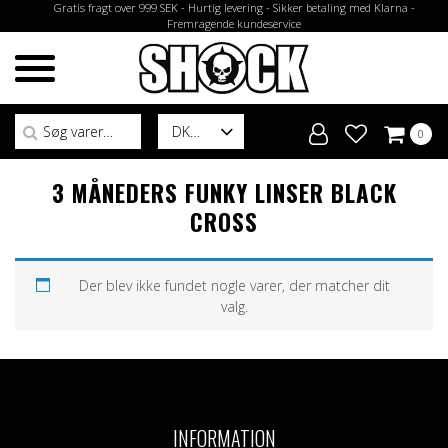
Gratis fragt over 999 SEK - Hurtig levering - Sikker betaling med Klarna -
Fremragende kundeservice
Søg efter:
DK
0
3 MÅNEDERS FUNKY LINSER BLACK
CROSS
Der blev ikke fundet nogle varer, der matcher dit
valg.
INFORMATION