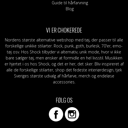
Guide til hårfarvning
Blog
VI ER CHOKEREDE
Nordens største alternative webshop med tøj, der passer til alle
forskellige unikke stilarter. Rock, punk, goth, burlesk, 70'er, emo-
tøj osv. Hos Shock tilbyder vi alternativ, unik mode, hvor vi ikke
bare sælger tøj, men ønsker at formidle en hel livsstil. Musikken
er hjertet i os hos Shock, og det er her, det sker. Bliv inspireret af
alle de forskellige stilarter, shop det fedeste interiørdesign, tjek
Sveriges største udvalg af hårfarve, merch og endeløse
accessories.
FØLG OS