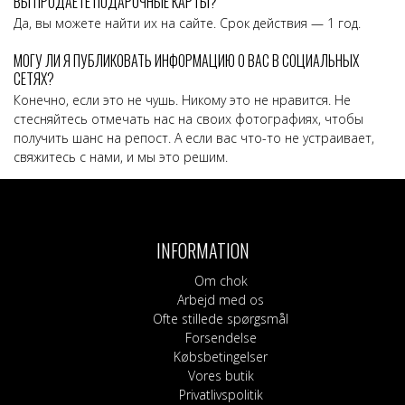
ВЫ ПРОДАЕТЕ ПОДАРОЧНЫЕ КАРТЫ?
Да, вы можете найти их на сайте.
Срок действия — 1 год.
МОГУ ЛИ Я ПУБЛИКОВАТЬ ИНФОРМАЦИЮ О ВАС В СОЦИАЛЬНЫХ
СЕТЯХ?
Конечно, если это не чушь. Никому это не нравится. Не
стесняйтесь отмечать нас на своих фотографиях, чтобы
получить шанс на репост. А если вас что-то не устраивает,
свяжитесь с нами, и мы это решим.
INFORMATION
Om chok
Arbejd med os
Ofte stillede spørgsmål
Forsendelse
Købsbetingelser
Vores butik
Privatlivspolitik