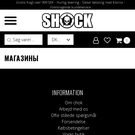
Gratis fragt over 999 SEK - Hurtig levering - Sikker betaling med Klarna -
Fremragende kundeservice
Søg efter:
DK
0
МАГАЗИНЫ
INFORMATION
Om chok
Arbejd med os
Ofte stillede spørgsmål
Forsendelse
Købsbetingelser
Vores butik