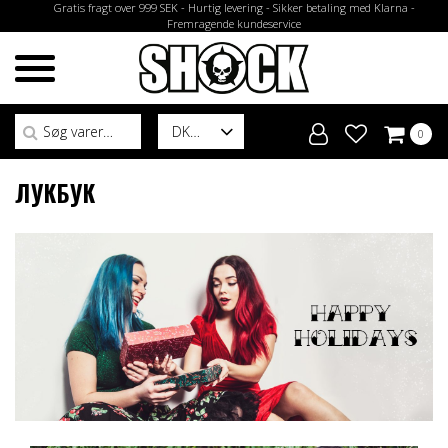
Gratis fragt over 999 SEK - Hurtig levering - Sikker betaling med Klarna -
Fremragende kundeservice
Søg efter:
DK
0
ЛУКБУК